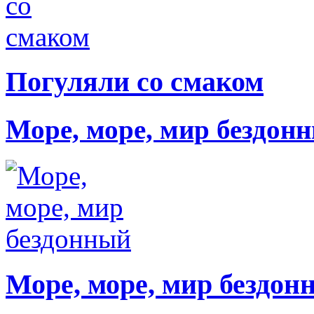
Погуляли со смаком
Море, море, мир бездон
Море, море, мир бездон