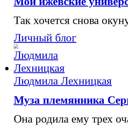
Мои ижевские универс
Так хочется снова окун
Личный блог
Людмила Лехницкая
Муза племянника Сер
Она родила ему трех о