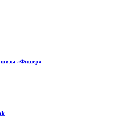
аншизы «Фишер»
nk