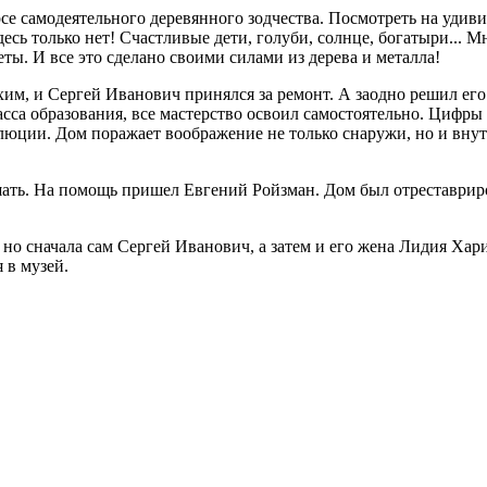
е самодеятельного деревянного зодчества. Посмотреть на удивит
есь только нет! Счастливые дети, голуби, солнце, богатыри... 
ы. И все это сделано своими силами из дерева и металла!
им, и Сергей Иванович принялся за ремонт. А заодно решил его 
сса образования, все мастерство освоил самостоятельно. Цифры 
люции. Дом поражает воображение не только снаружи, но и внутр
шать. На помощь пришел Евгений Ройзман. Дом был отреставрир
но сначала сам Сергей Иванович, а затем и его жена Лидия Хари
 в музей.