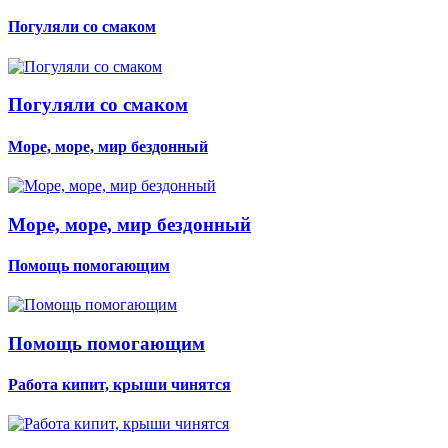
Погуляли со смаком
Погуляли со смаком
Море, море, мир бездонный
Море, море, мир бездонный
Помощь помогающим
Помощь помогающим
Работа кипит, крыши чинятся