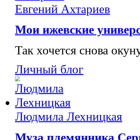
Евгений Ахтариев
Мои ижевские универс
Так хочется снова окун
Личный блог
Людмила Лехницкая
Муза племянника Сер