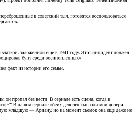
. Проект пополнит линейку Wink Originals. Телевизионная
ереброшенные в советский тыл, готовятся воспользоваться
рсантов.
ывчаткой, заложенной еще в 1941 году. Этот инцидент должен
воцировав бунт среди военнопленных».
ел факт из истории его семьи.
он пропал без вести. В сериале есть сцена, когда в
отце?” В нашем сериале обеих девочек сыграли мои дочери:
амую младшую — Ариану, но на момент съемок она еще даже не