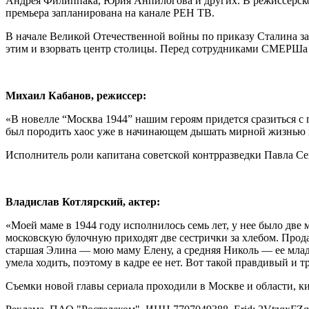
Андрея Филиппака, Юрия Анпилогова и других. В режиссерско
премьера запланирована на канале РЕН ТВ.
В начале Великой Отечественной войны по приказу Сталина з
этим и взорвать центр столицы. Перед сотрудниками СМЕРШа 
Михаил Кабанов, режиссер:
«В новелле “Москва 1944” нашим героям придется сразиться с 
был породить хаос уже в начинающем дышать мирной жизнью г
Исполнитель роли капитана советской контрразведки Павла Сем
Владислав Котлярский, актер:
«Моей маме в 1944 году исполнилось семь лет, у нее было две 
московскую булочную приходят две сестрички за хлебом. Прода
старшая Элина — мою маму Елену, а средняя Николь — ее млад
умела ходить, поэтому в кадре ее нет. Вот такой правдивый и 
Съемки новой главы сериала проходили в Москве и области, к