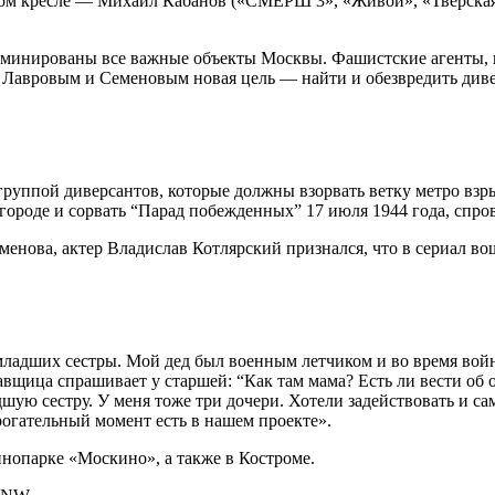
м кресле — Михаил Кабанов («СМЕРШ 3», «Живой», «Тверская»)
аминированы все важные объекты Москвы. Фашистские агенты, п
Лавровым и Семеновым новая цель — найти и обезвредить диве
группой диверсантов, которые должны взорвать ветку метро взр
ороде и сорвать “Парад побежденных” 17 июля 1944 года, спро
енова, актер Владислав Котлярский признался, что в сериал вош
младших сестры. Мой дед был военным летчиком и во время войны 
вщица спрашивает у старшей: “Как там мама? Есть ли вести об 
шую сестру. У меня тоже три дочери. Хотели задействовать и с
трогательный момент есть в нашем проекте».
инопарке «Москино», а также в Костроме.