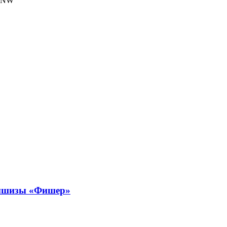
ZqNW
аншизы «Фишер»