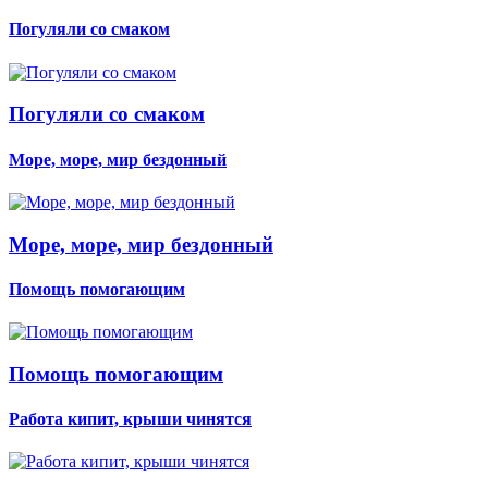
Погуляли со смаком
Погуляли со смаком
Море, море, мир бездонный
Море, море, мир бездонный
Помощь помогающим
Помощь помогающим
Работа кипит, крыши чинятся