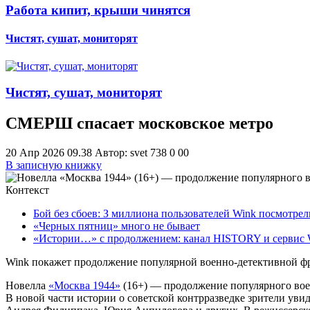
Работа кипит, крыши чинятся
Чистят, сушат, мониторят
Чистят, сушат, мониторят
СМЕРШ спасает московское метро
20 Апр 2026 09.38
Автор: svet
738
0
0
0
В записную книжку
Контекст
Бой без сбоев: З миллиона пользователей Wink посмотр
«Черных пятниц» много не бывает
«Истории…» с продолжением: канал HISTORY и сервис W
Wink покажет продолжение популярной военно-детективной 
Новелла
«Москва 1944»
(16+) — продолжение популярного вое
В новой части истории о советской контрразведке зрители ув