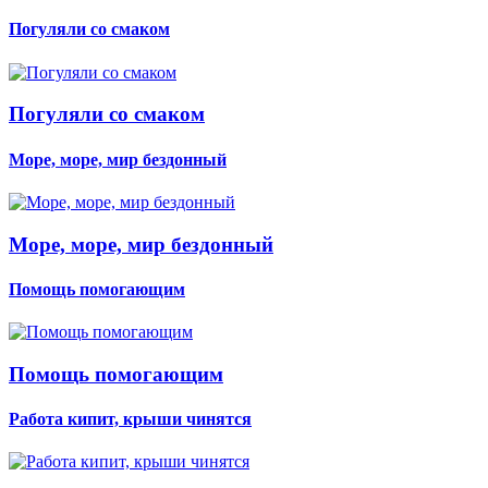
Погуляли со смаком
Погуляли со смаком
Море, море, мир бездонный
Море, море, мир бездонный
Помощь помогающим
Помощь помогающим
Работа кипит, крыши чинятся