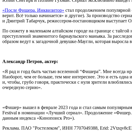
Юлии Снегирь и Полине Гухман. Сериал эксклюзивно выйдет в
«После Фишера. Инквизитор»
стал продолжением популярной ф
верит. Всё только начинается» и другие). За производство
и Дмитрий Табарчук, режиссером-постановщиком выступает О
По сюжету в маленьком алтайском городе на границе с тайгой н
преступлений знаменитого барнаульского маньяка. За расследо
образом ведут к загадочной девушке-Маугли, которая выросла в
Александр Петров, актер:
«Я рад и горд быть частью вселенной “Фишера”. Мне всегда нр
Наоборот, чем ее больше, тем мне интереснее. Это и есть одна 
и, чтобы, грубо говоря, практически с нуля зрители влюбляли
очередную серию».
«Фишер» вышел в феврале 2023 года и стал самым популярным 
Festival в номинации «Лучший сериал». Продолжение «Фишер. З
данным индекса «Кинопоиск Pro»).
Реклама. ПАО "Ростелеком", ИНН 7707049388,
Erid
: 2Vtzqv8c