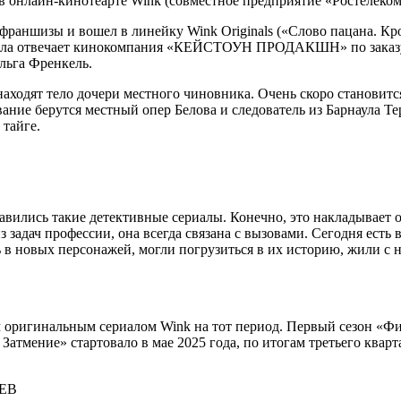
 онлайн-кинотеарте Wink (совместное предприятие «Ростелеко
раншизы и вошел в линейку Wink Originals («Слово пацана. Кро
 сериала отвечает кинокомпания «КЕЙСТОУН ПРОДАКШН» по зак
льга Френкель.
аходят тело дочери местного чиновника. Очень скоро становится
вание берутся местный опер Белова и следователь из Барнаула Т
 тайге.
авились такие детективные сериалы. Конечно, это накладывает о
из задач профессии, она всегда связана с вызовами. Сегодня ест
сь в новых персонажей, могли погрузиться в их историю, жили с
оригинальным сериалом Wink на тот период. Первый сезон «Фиш
атмение» стартовало в мае 2025 года, по итогам третьего квар
EEB