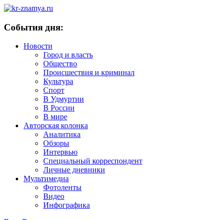
События дня:
Новости
Город и власть
Общество
Происшествия и криминал
Культура
Спорт
В Удмуртии
В России
В мире
Авторская колонка
Аналитика
Обзоры
Интервью
Специальный корреспондент
Личные дневники
Мультимедиа
Фотоленты
Видео
Инфографика