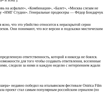
ма» и НМГ).
вь на асфальте», «Комбинация», «Балет», «Москва слезам не
азу «НМГ Студии». Генеральные продюсеры — Фёдор Бондарчук
 ясно, что это убийство относится к нераскрытой серии
ерехов. Они понимают, что все версии и подсказки мистическим
пределенную ответственность, которой я никогда не боялся.
ь возможности для того чтобы создавать ответвления, вселенные
 ними, следили за ними и каждую неделю с нетерпением ждали
ера» недавно победил на итальянском фестивале Onirica Film
тала проект стал самым популярным российским сериалом (по