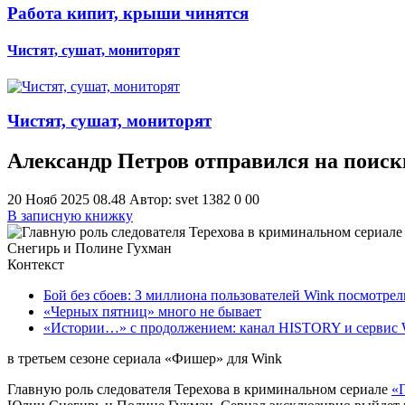
Работа кипит, крыши чинятся
Чистят, сушат, мониторят
Чистят, сушат, мониторят
Александр Петров отправился на поис
20 Нояб 2025 08.48
Автор: svet
1382
0
0
0
В записную книжку
Контекст
Бой без сбоев: З миллиона пользователей Wink посмотр
«Черных пятниц» много не бывает
«Истории…» с продолжением: канал HISTORY и сервис W
в третьем сезоне сериала «Фишер» для Wink
Главную роль следователя Терехова в криминальном сериале
«