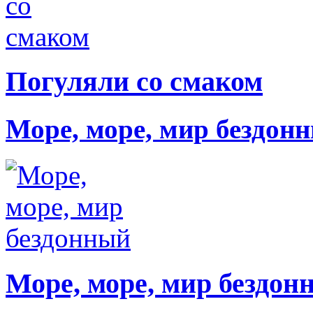
Погуляли со смаком
Море, море, мир бездон
Море, море, мир бездон