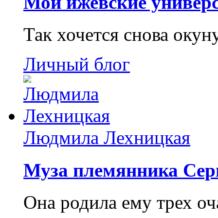
Мои ижевские универс
Так хочется снова окун
Личный блог
Людмила Лехницкая
Муза племянника Сер
Она родила ему трех о