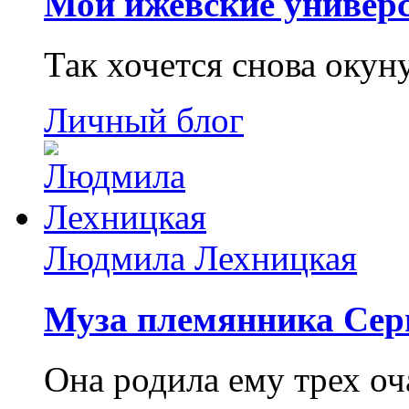
Мои ижевские универс
Так хочется снова окун
Личный блог
Людмила Лехницкая
Муза племянника Сер
Она родила ему трех о