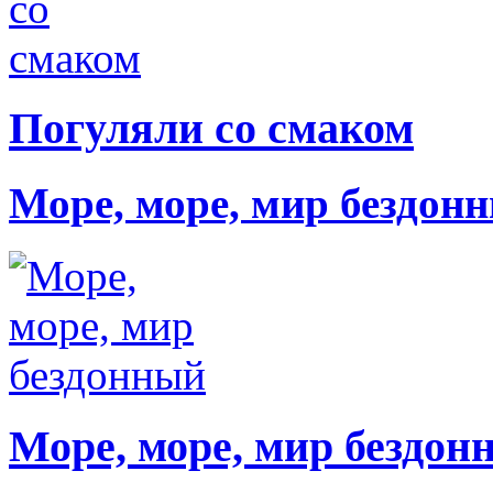
Погуляли со смаком
Море, море, мир бездон
Море, море, мир бездон