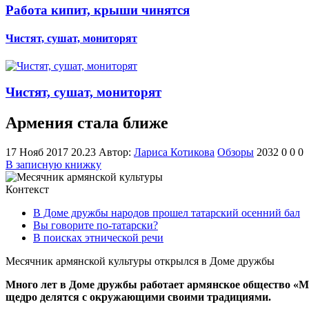
Работа кипит, крыши чинятся
Чистят, сушат, мониторят
Чистят, сушат, мониторят
Армения стала ближе
17 Нояб 2017 20.23
Автор:
Лариса Котикова
Обзоры
2032
0
0
0
В записную книжку
Контекст
В Доме дружбы народов прошел татарский осенний бал
Вы говорите по-татарски?
В поисках этнической речи
Месячник армянской культуры открылся в Доме дружбы
Много лет в Доме дружбы работает армянское общество «Мас
щедро делятся с окружающими своими традициями.