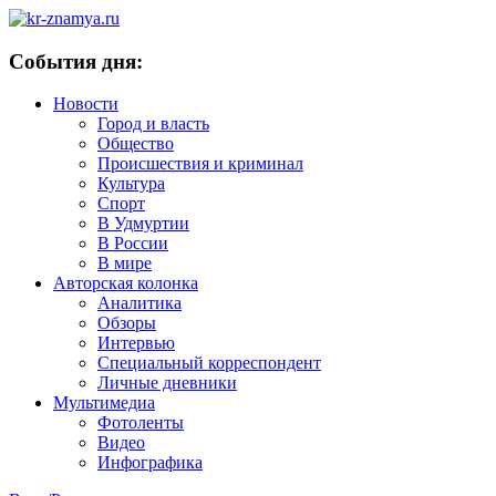
События дня:
Новости
Город и власть
Общество
Происшествия и криминал
Культура
Спорт
В Удмуртии
В России
В мире
Авторская колонка
Аналитика
Обзоры
Интервью
Специальный корреспондент
Личные дневники
Мультимедиа
Фотоленты
Видео
Инфографика