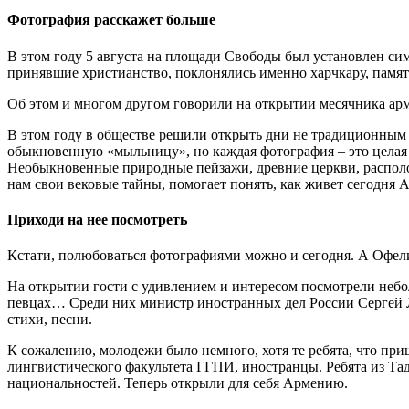
Фотография расскажет больше
В этом году 5 августа на площади Свободы был установлен симв
принявшие христианство, поклонялись именно харчкару, памятн
Об этом и многом другом говорили на открытии месячника арм
В этом году в обществе решили открыть дни не традиционным 
обыкновенную «мыльницу», но каждая фотография – это целая 
Необыкновенные природные пейзажи, древние церкви, располо
нам свои вековые тайны, помогает понять, как живет сегодня 
Приходи на нее посмотреть
Кстати, полюбоваться фотографиями можно и сегодня. А Офели
На открытии гости с удивлением и интересом посмотрели небо
певцах… Среди них министр иностранных дел России Сергей Ла
стихи, песни.
К сожалению, молодежи было немного, хотя те ребята, что пр
лингвистического факультета ГГПИ, иностранцы. Ребята из Тад
национальностей. Теперь открыли для себя Армению.