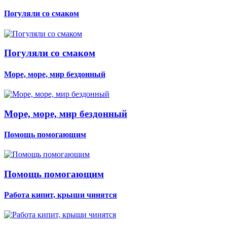
Погуляли со смаком
Погуляли со смаком
Море, море, мир бездонный
Море, море, мир бездонный
Помощь помогающим
Помощь помогающим
Работа кипит, крыши чинятся