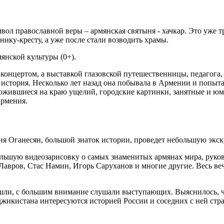
ол православной веры – армянская святыня - хачкар. Это уже тр
ику-кресту, а уже после стали возводить храмы.
янской культуры (0+).
концертом, а выставкой глазовской путешественницы, педагога
история. Несколько лет назад она побывала в Армении и попыта
жившиеся на краю ущелий, городские картинки, занятные и юмо
Армения.
я Оганесян, большой знаток истории, проведет небольшую экск
льшую видеозарисовку о самых знаменитых армянах мира, руков
вров, Стас Намин, Игорь Саруханов и многие другие. Весь веч
ишли, с большим внимание слушали выступающих. Выяснилось, ч
жикистана интересуются историей России и соседних с ней стра