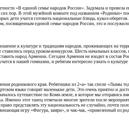
тности «В единой семье народов России». Задумала и провела е
о сих пор. В этой музейной комнате под названием «Родники» п
орых дети учатся готовить национальные блюда, кукол-оберегов.
ом, посвященным единой семье народов России, это и послужил
тношение к культуре и традициям народов, проживающих на терр
е ставились перед уроком-конкурсом. Шесть начальных классов, 
едставить народ Армении. Сегодня Армения не входит в состав Р
учатся в нашей гимназии, и ребятам интересно узнать о культуре 
ния родникового края. Ребятишки из 2«а» так спели «Лымы теди»
ртском языке говорят маленькие дети. Это очень приятно и дост
 началось путешествие по Коми-земле, в которое мы отправись вм
ка. Именно этот танец отмечали многие зрители после мероприя
 право представлять эту национальность не случайно, почти пол
инающая игру «Фигура, замри», и чак-чак, «привезенный из род