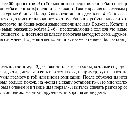
лее 60 процентов. Это большинство представляли ребята постарш
ли себя очень комфортно и расковано. Такие красивые костюмы 
журные блины. Народ Башкортостана представлял 4 «б» класс. С
етках, элементе народного костюма башкир, ребята вынесли кра
, которую на башкирском языке исполнила Аня Волкова. Кстати,
ливыми оказались ребята 2 «б», представляющие солнечную Арм
общество. В постановке классу помогала методист дома Дружбы 
нь сложные. Но ребята выполнили все замечательно. Зал, затаив
сть по костюму». Здесь ожили те самые куклы, которые еще до 
и, дети, учителя, а есть и экземпляры, например, куклы в кост
чил грамоту в той или иной номинации. После объявления итог
был больше похож, на «коня на скаку остановить». Но мне удало
я была оленем и в танце шла первая». Пытаясь сделать разговор 
обы мои одноклассники, друзья были хорошими людьми.