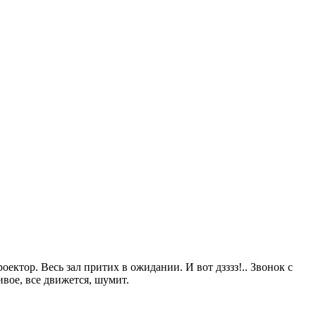
ектор. Весь зал притих в ожидании. И вот дзззз!.. Звонок с
ивое, все движется, шумит.