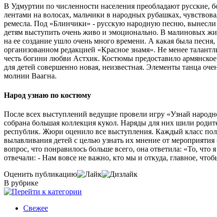
В Удмуртии по численности населения преобладают русские, бо
лентами на волосах, мальчики в народных рубашках, чувствова
ремесла. Под «Блинчики» - русскую народную песню, вынесли а
детям выступить очень живо и эмоционально. В малиновых жил
на ее создание ушло очень много времени. А какая была песня
организованном редакцией «Красное знамя». Не менее талант
честь богини любви Астхик. Костюмы предоставило армянское 
для детей совершенно новая, неизвестная. Элементы танца оче
молнии Ваагна.
Народ узнаю по костюму
После всех выступлений ведущие провели игру «Узнай народно
собрана большая коллекция кукол. Наряды для них шили родител
республик. Жюри оценило все выступления. Каждый класс полу
вылавливания детей с целью узнать их мнение от мероприятия 
вопрос, что понравилось больше всего, она ответила: «То, что 
отвечали: - Нам вовсе не важно, кто мы и откуда, главное, чт
Оценить публикацию
В рубрике
Свежее