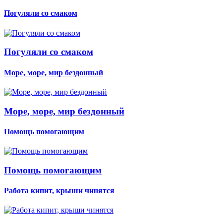
Погуляли со смаком
Погуляли со смаком
Море, море, мир бездонный
Море, море, мир бездонный
Помощь помогающим
Помощь помогающим
Работа кипит, крыши чинятся