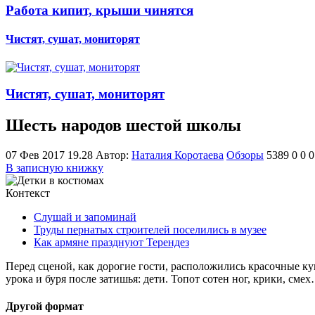
Работа кипит, крыши чинятся
Чистят, сушат, мониторят
Чистят, сушат, мониторят
Шесть народов шестой школы
07 Фев 2017 19.28
Автор:
Наталия Коротаева
Обзоры
5389
0
0
0
В записную книжку
Контекст
Слушай и запоминай
Труды пернатых строителей поселились в музее
Как армяне празднуют Терендез
Перед сценой, как дорогие гости, расположились красочные кук
урока и буря после затишья: дети. Топот сотен ног, крики, сме
Другой формат