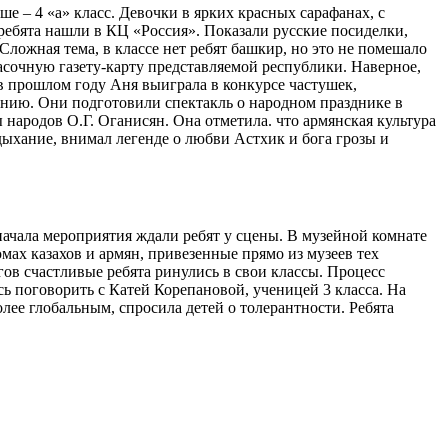
е – 4 «а» класс. Девочки в ярких красных сарафанах, с
ребята нашли в КЦ «Россия». Показали русские посиделки,
ложная тема, в классе нет ребят башкир, но это не помешало
сочную газету-карту представляемой республики. Наверное,
 в прошлом году Аня выиграла в конкурсе частушек,
ению. Они подготовили спектакль о народном празднике в
народов О.Г. Оганисян. Она отметила. что армянская культура
 дыхание, внимал легенде о любви Астхик и бога грозы и
начала мероприятия ждали ребят у сцены. В музейной комнате
юмах казахов и армян, привезенные прямо из музеев тех
ов счастливые ребята ринулись в свои классы. Процесс
сь поговорить с Катей Корепановой, ученицей 3 класса. На
более глобальным, спросила детей о толерантности. Ребята