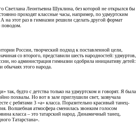
го Светлана Леонтьевна Шуклина, без которой не открылся бы
остоянно проходят классные часы, например, по удмуртским
 А на этот раз в гимназии решили сделать другой формат
о поводом.
итории России, творческий подход к поставленной цели,
начиная со второго, представили шесть народностей: удмуртов,
оссии, но администрация гимназии одобрила инициативу детей:
и обычаях этого народа.
 так, будто с детства только на удмуртском и говорят. Я была
ойно похвалы. Но вот в зале приглушили свет, зазвучала
есте с ребятами 3 «а» класса. Поразительно красивый танец-
тия. Волшебная атмосфера сменилась звонким голосом
овина класса – это татарский народ. Динамичный танец,
ного Татарстана».