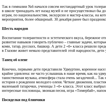
Так в гимназии №6 начался совсем нестандартный урок толеран
в школе тринадцать лет назад музей и не просуществовал бы д
играм, по национальностям, экскурсии и мастер-классы, на кот
мероприятия, более обширный. 30 декабря ранее был праздник
Шесть народов
Воспитание толерантности и эстетического вкуса, бережное о
развитие навыков говорить публично – главные задачи, которы
коми, татар, русских, башкир. А дети 2 «б» класса решили пр
в Глазове живет немало представителей этой народности, дети 
Танец об олене
Конечно, первыми дети представили Удмуртию, коренное населе
крайне удивлена: не часто услышишь в наше время, как на удму
таинственная музыка, атмосфера стала очень загадочной... Так
история о рождении молодого оленя. Четкие движения, пласти
маленькой татарочки, ученицы 3 «б» класса. Этот класс выбрал
интересные пословицы, звонкая песня, игра «Тимербай», напом
Посиделки под блинчики