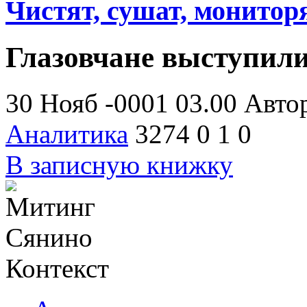
Чистят, сушат, монитор
Глазовчане выступил
30 Нояб -0001 03.00
Авто
Аналитика
3274
0
1
0
В записную книжку
Контекст