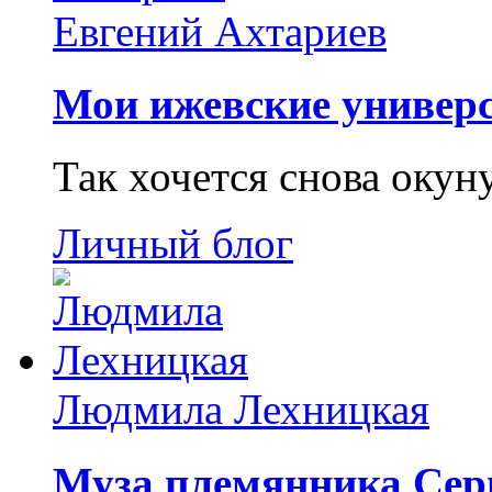
Евгений Ахтариев
Мои ижевские универс
Так хочется снова окун
Личный блог
Людмила Лехницкая
Муза племянника Сер