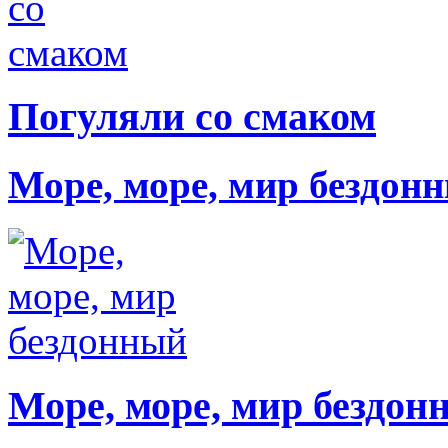
Погуляли со смаком
Море, море, мир бездон
Море, море, мир бездон