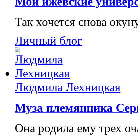
Мои ижевские универс
Так хочется снова окун
Личный блог
Людмила Лехницкая
Муза племянника Сер
Она родила ему трех о