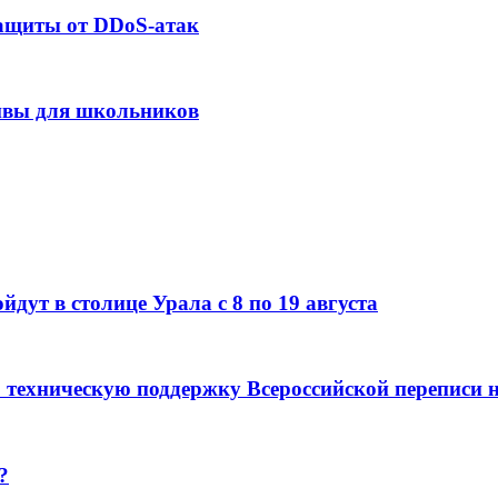
защиты от DDoS-атак
сивы для школьников
дут в столице Урала с 8 по 19 августа
 техническую поддержку Всероссийской переписи 
?