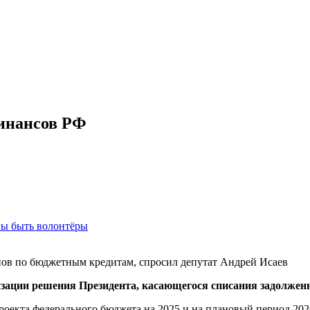
финансов РФ
ны быть волонтёры
нов по бюджетным кредитам, спросил депутат Андрей Исаев
изации решения Президента, касающегося списания задолжен
проекта федерального бюджета на 2025 и на плановый период 20