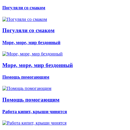
Погуляли со смаком
Погуляли со смаком
Море, море, мир бездонный
Море, море, мир бездонный
Помощь помогающим
Помощь помогающим
Работа кипит, крыши чинятся