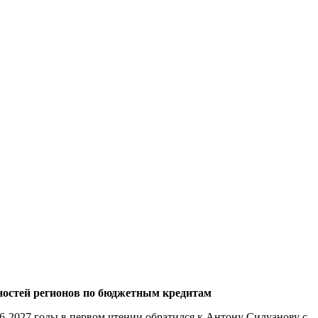
ностей регионов по бюджетным кредитам
26-2027 годы в первом чтении обратился к Антону Силуанову с