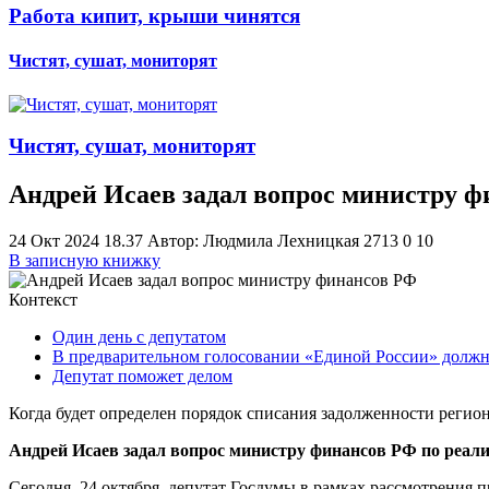
Работа кипит, крыши чинятся
Чистят, сушат, мониторят
Чистят, сушат, мониторят
Андрей Исаев задал вопрос министру 
24 Окт 2024 18.37
Автор: Людмила Лехницкая
2713
0
1
0
В записную книжку
Контекст
Один день с депутатом
В предварительном голосовании «Единой России» долж
Депутат поможет делом
Когда будет определен порядок списания задолженности регио
Андрей Исаев задал вопрос министру финансов РФ по реал
Сегодня, 24 октября, депутат Госдумы в рамках рассмотрения 