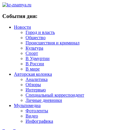
События дня:
Новости
Город и власть
Общество
Происшествия и криминал
Культура
Спорт
В Удмуртии
В России
В мире
Авторская колонка
Аналитика
Обзоры
Интервью
Специальный корреспондент
Личные дневники
Мультимедиа
Фотоленты
Видео
Инфографика