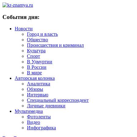
События дня:
Новости
Город и власть
Общество
Происшествия и криминал
Культура
Спорт
В Удмуртии
В России
В мире
Авторская колонка
Аналитика
Обзоры
Интервью
Специальный корреспондент
Личные дневники
Мультимедиа
Фотоленты
Видео
Инфографика