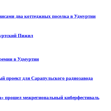
висами два коттеджных поселка в Удмуртии
муртский Пижил
премии в Удмуртии
ый проект для Сарапульского радиозавода
ма» прошел межрегиональный киберфестиваль