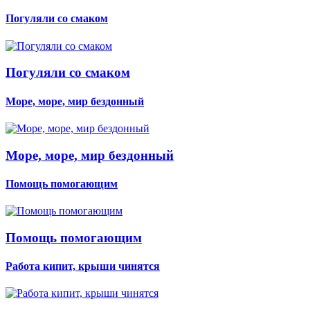
Погуляли со смаком
Погуляли со смаком
Море, море, мир бездонный
Море, море, мир бездонный
Помощь помогающим
Помощь помогающим
Работа кипит, крыши чинятся