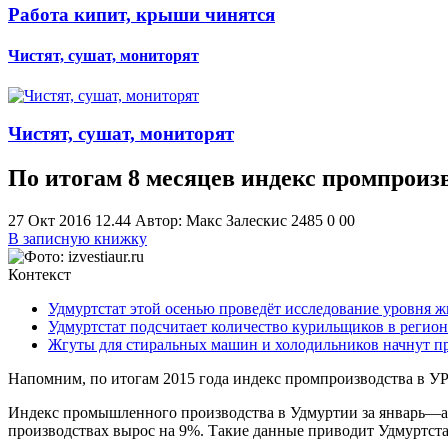
Работа кипит, крыши чинятся
Чистят, сушат, мониторят
Чистят, сушат, мониторят
По итогам 8 месяцев индекс промпроиз
27 Окт 2016 12.44
Автор: Макс Залескис
2485
0
0
0
В записную книжку
Контекст
Удмуртстат этой осенью проведёт исследование уровня ж
Удмуртстат подсчитает количество курильщиков в регион
Жгуты для стиральных машин и холодильников начнут пр
Напомним, по итогам 2015 года индекс промпроизводства в УР 
Индекс промышленного производства в Удмуртии за январь—ав
производствах вырос на 9%. Такие данные приводит Удмуртста