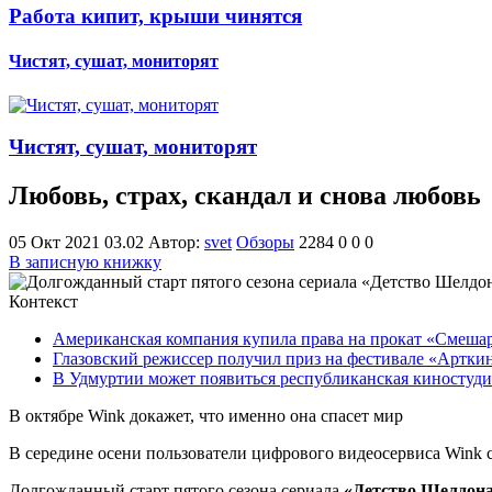
Работа кипит, крыши чинятся
Чистят, сушат, мониторят
Чистят, сушат, мониторят
Любовь, страх, скандал и снова любовь
05 Окт 2021 03.02
Автор:
svet
Обзоры
2284
0
0
0
В записную книжку
Контекст
Американская компания купила права на прокат «Смеша
Глазовский режиссер получил приз на фестивале «Артки
В Удмуртии может появиться республиканская киностуди
В октябре Wink докажет, что именно она спасет мир
В середине осени пользователи цифрового видеосервиса Wink 
Долгожданный старт пятого сезона сериала
«Детство Шелдон