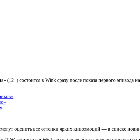
риков»
но»
я
смогут оценить все оттенки ярких киноэмоций — в списке новин
а»
(12+) состоится в Wink сразу после показа первого эпизода н