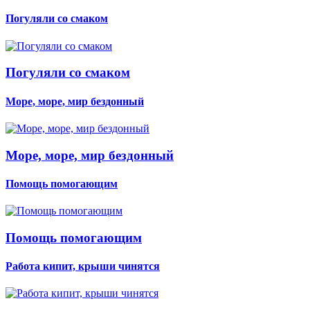
Погуляли со смаком
Погуляли со смаком
Море, море, мир бездонный
Море, море, мир бездонный
Помощь помогающим
Помощь помогающим
Работа кипит, крыши чинятся