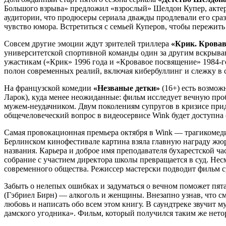
Большого взрыва» предложил «взрослый» Шелдон Купер, актер 
аудитории, что продюсеры сериала дважды продлевали его сра
чувство юмора. Встретиться с семьей Куперов, чтобы пережит
Совсем другие эмоции ждут зрителей триллера
«Крик. Кровав
университетской спортивной команды один за другим вскрываю
ужастикам («Крик» 1996 года и «Кровавое посвящение» 1984-го
полон современных реалий, включая кибербуллинг и слежку в с
На французской комедии
«Незваные детки»
(16+) есть возмож
Ларок), куда менее неожиданные: фильм исследует вечную пробл
мужем-неудачником. Двум поколениям супругов в кризисе при
общечеловеческий вопрос в видеосервисе Wink будет доступна с
Самая провокационная премьера октября в Wink — трагикомед
Берлинском кинофестивале картина взяла главную награду жюр
названия. Карьера и доброе имя преподавателя бухарестской ч
собрание с участием директора школы превращается в суд. Нес
современного общества. Режиссер мастерски подводит фильм сра
Забыть о нелепых ошибках и задуматься о вечном поможет пят
(Гэбриел Бирн) — алкоголь и женщины. Внезапно узнав, что см
любовь и написать обо всем этом книгу. В саундтреке звучит м
дамского угодника». Фильм, который получился таким же нетор