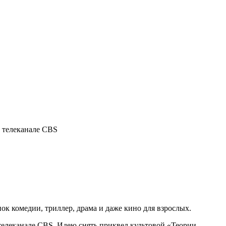
ок комедии, триллер, драма и даже кино для взрослых.
а телеканале CBS. Идею снять приквел культовой «Теории