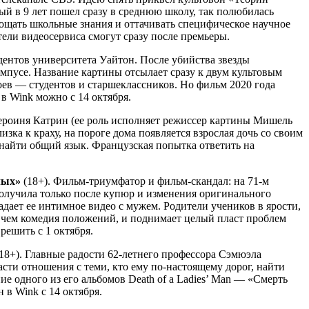
й в 9 лет пошел сразу в среднюю школу, так полюбилась
лощать школьные знания и оттачивать специфическое научное
ели видеосервиса смогут сразу после премьеры.
удентов университета Уайтон. После убийства звезды
пусе. Название картины отсылает сразу к двум культовым
оев — студентов и старшеклассников. Но фильм 2020 года
в Wink можно с 14 октября.
героиня Катрин (ее роль исполняет режиссер картины Мишель
зка к краху, на пороге дома появляется взрослая дочь со своим
найти общий язык. Французская попытка ответить на
лых»
(18+). Фильм-триумфатор и фильм-скандал: на 71-м
получила только после купюр и изменения оригинального
адает ее интимное видео с мужем. Родители учеников в ярости,
е, чем комедия положений, и поднимает целый пласт проблем
решить с 1 октября.
18+). Главные радости 62-летнего профессора Сэмюэла
сти отношения с теми, кто ему по-настоящему дорог, найти
ие одного из его альбомов Death of a Ladies’ Man — «Смерть
в Wink с 14 октября.