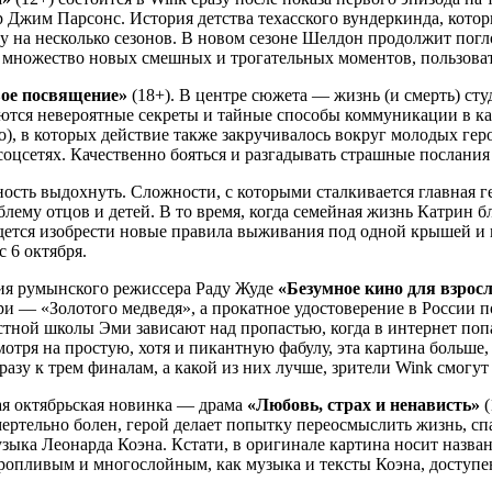
Джим Парсонс. История детства техасского вундеркинда, которы
зу на несколько сезонов. В новом сезоне Шелдон продолжит пог
ь множество новых смешных и трогательных моментов, пользоват
ое посвящение»
(18+). В центре сюжета — жизнь (и смерть) ст
тся невероятные секреты и тайные способы коммуникации в кам
), в которых действие также закручивалось вокруг молодых гер
оцсетях. Качественно бояться и разгадывать страшные послания 
ность выдохнуть. Сложности, с которыми сталкивается главная 
ему отцов и детей. В то время, когда семейная жизнь Катрин бли
дется изобрести новые правила выживания под одной крышей и 
 6 октября.
ия румынского режиссера Раду Жуде
«Безумное кино для взрос
и — «Золотого медведя», а прокатное удостоверение в России 
астной школы Эми зависают над пропастью, когда в интернет поп
мотря на простую, хотя и пикантную фабулу, эта картина больш
зу к трем финалам, а какой из них лучше, зрители Wink смогут 
ая октябрьская новинка — драма
«Любовь, страх и ненависть»
(
ертельно болен, герой делает попытку переосмыслить жизнь, спа
узыка Леонарда Коэна. Кстати, в оригинале картина носит назван
опливым и многослойным, как музыка и тексты Коэна, доступен 