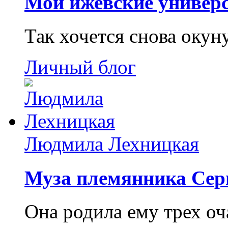
Мои ижевские универс
Так хочется снова окун
Личный блог
Людмила Лехницкая
Муза племянника Сер
Она родила ему трех о