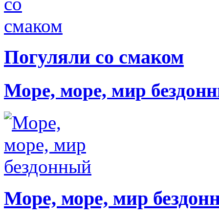
Погуляли со смаком
Море, море, мир бездон
Море, море, мир бездон