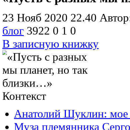
23 Нояб 2020 22.40
Автор
блог
3922
0
1
0
В записную книжку
Контекст
Анатолий Шуклин: мое
Муза племянника Серг