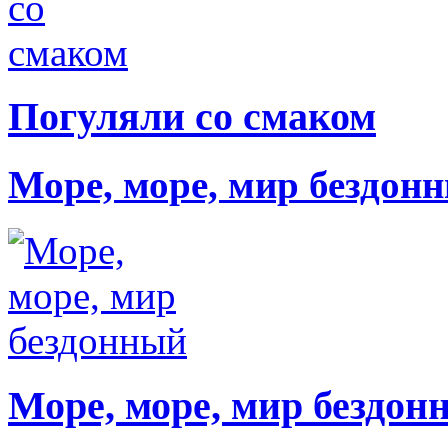
Погуляли со смаком
Море, море, мир бездон
Море, море, мир бездон