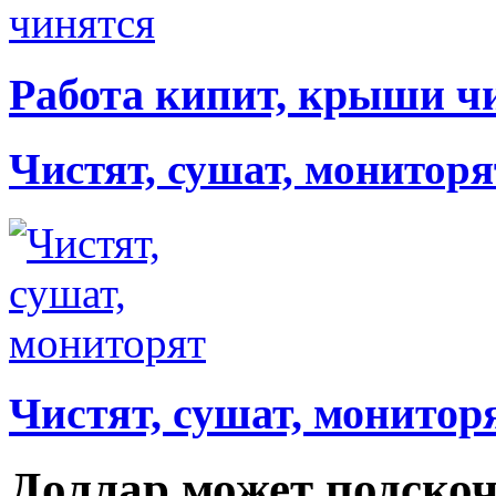
Работа кипит, крыши ч
Чистят, сушат, мониторя
Чистят, сушат, монитор
Доллар может подско