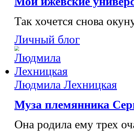
Мои ижевские универс
Так хочется снова окун
Личный блог
Людмила Лехницкая
Муза племянника Сер
Она родила ему трех о