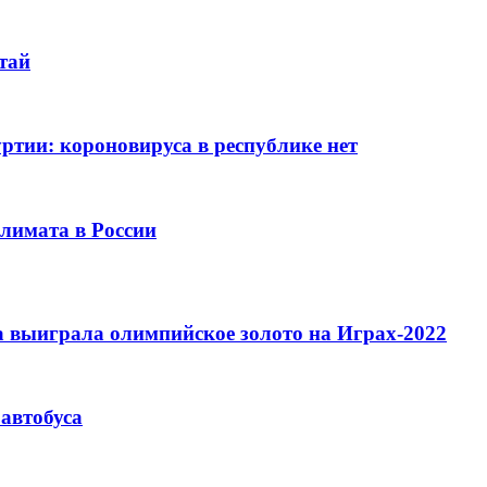
итай
тии: короновируса в республике нет
лимата в России
 выиграла олимпийское золото на Играх-2022
автобуса