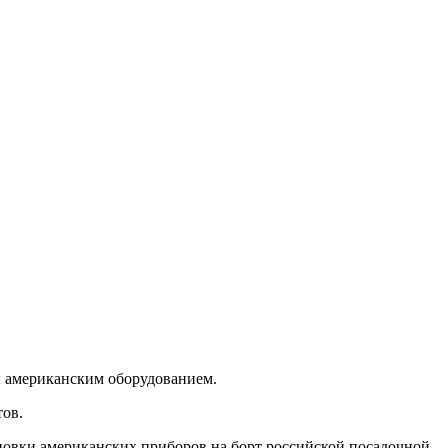
ы американским оборудованием.
тов.
новки американских приборов на борт российской посадочной