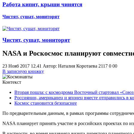
Работа кипит, крыши чинятся
Чистят, сушат, мониторят
Чистят, сушат, мониторят
NASA и Роскосмос планируют совместн
23 Нояб 2017 12.41
Автор: Наталия Коротаева
2117
0
0
0
В записную книжку
Контекст
Вторая пошла: с космодрома Восточный стартовал «Союз 
Россиянин, американец и японец вместе отправились в к
Космос становится безопаснее
По предварительным данным, в рамках программы сотрудничес
NASA планирует принять участие в российских проектах по и
В частности, во время недавнего визита директора планетног