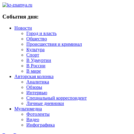
События дня:
Новости
Город и власть
Общество
Происшествия и криминал
Культура
Спорт
В Удмуртии
В России
В мире
Авторская колонка
Аналитика
Обзоры
Интервью
Специальный корреспондент
Личные дневники
Мультимедиа
Фотоленты
Видео
Инфографика