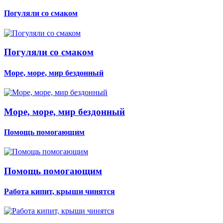
Погуляли со смаком
Погуляли со смаком
Море, море, мир бездонный
Море, море, мир бездонный
Помощь помогающим
Помощь помогающим
Работа кипит, крыши чинятся