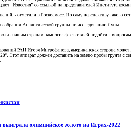
бщают "Известия" со ссылкой на представителей Института кос
шений, - отметили в Роскосмосе. Но саму перспективу такого со
на собрании Аналитической группы по исследованию Луны.
волит нашим странам намного эффективней подойти к вопросам 
дований РАН Игоря Митрофанова, американская сторона может п
а-28". Этот аппарат должен доставить на землю пробы грунта с
.
икистан
 выиграла олимпийское золото на Играх-2022