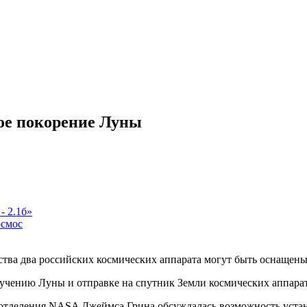
ое покорение Луны
- 2.1б»
осмос
тва два российских космических аппарата могут быть оснащен
зучению Луны и отправке на спутник Земли космических аппара
о отделения NASA Джеймса Грина обсуждалась возможность уста