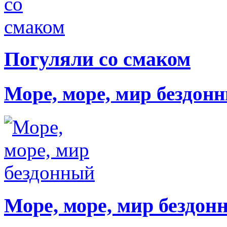
Погуляли со смаком
Море, море, мир бездон
Море, море, мир бездон