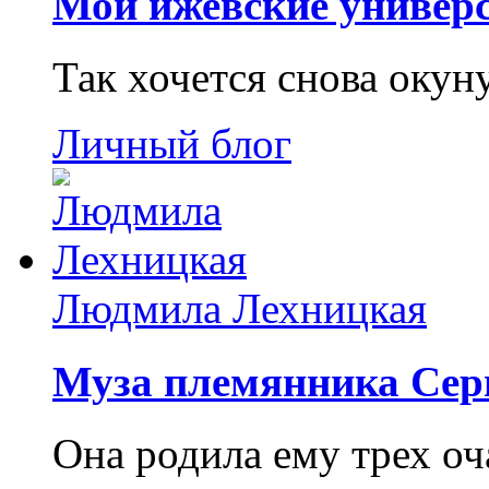
Мои ижевские универс
Так хочется снова окун
Личный блог
Людмила Лехницкая
Муза племянника Сер
Она родила ему трех о