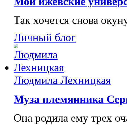
Мои ижевские универс
Так хочется снова окун
Личный блог
Людмила Лехницкая
Муза племянника Сер
Она родила ему трех о