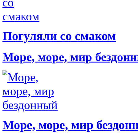
Погуляли со смаком
Море, море, мир бездон
Море, море, мир бездон