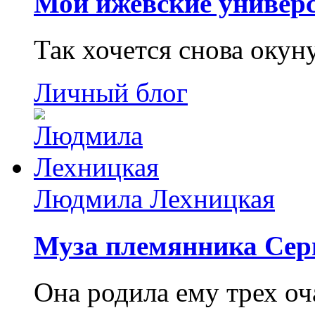
Мои ижевские универс
Так хочется снова окун
Личный блог
Людмила Лехницкая
Муза племянника Сер
Она родила ему трех о