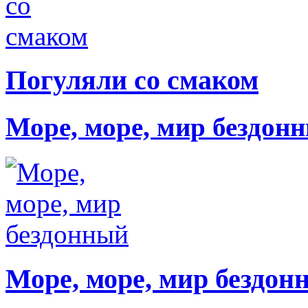
Погуляли со смаком
Море, море, мир бездон
Море, море, мир бездон