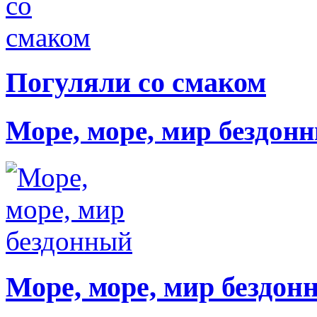
Погуляли со смаком
Море, море, мир бездон
Море, море, мир бездон