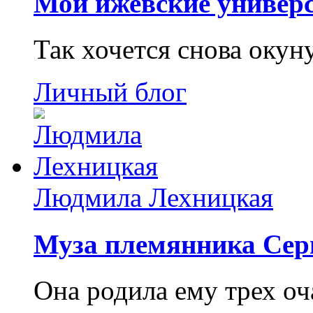
Мои ижевские универс
Так хочется снова окун
Личный блог
Людмила Лехницкая
Муза племянника Сер
Она родила ему трех о