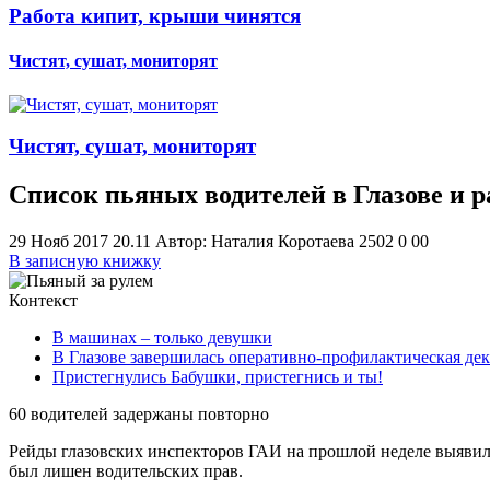
Работа кипит, крыши чинятся
Чистят, сушат, мониторят
Чистят, сушат, мониторят
Список пьяных водителей в Глазове и р
29 Нояб 2017 20.11
Автор: Наталия Коротаева
2502
0
0
0
В записную книжку
Контекст
В машинах – только девушки
В Глазове завершилась оперативно-профилактическая де
Пристегнулись Бабушки, пристегнись и ты!
60 водителей задержаны повторно
Рейды глазовских инспекторов ГАИ на прошлой неделе выявили
был лишен водительских прав.