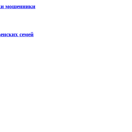
нки мошенники
венских семей