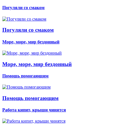
Погуляли со смаком
Погуляли со смаком
Море, море, мир бездонный
Море, море, мир бездонный
Помощь помогающим
Помощь помогающим
Работа кипит, крыши чинятся