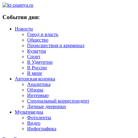
События дня:
Новости
Город и власть
Общество
Происшествия и криминал
Культура
Спорт
В Удмуртии
В России
В мире
Авторская колонка
Аналитика
Обзоры
Интервью
Специальный корреспондент
Личные дневники
Мультимедиа
Фотоленты
Видео
Инфографика