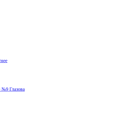
тнее
е №9 Глазова