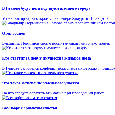
В Глазове будут петь под звуки атомного города
Успенская ярмарка откроется на севере Удмуртии 15 августа
Отец родной
Владимир Перминов своим воспитанникам не только тренер
Кто ответит за порчу имущества жильцов дома
В Глазове разгорелся конфликт вокруг новых детских площадо
Что такое межевание земельного участка
На что следует обратить внимание при проведении работ
Вам кофе с ароматом счастья