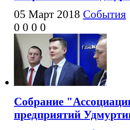
05 Март 2018
События
0
0
0
0
Собрание "Ассоциац
предприятий Удмурти