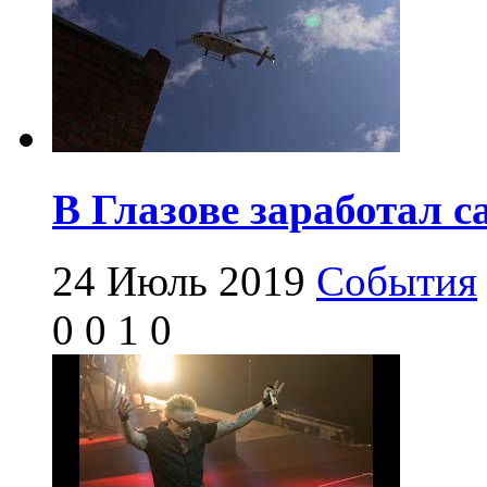
В Глазове заработал 
24 Июль 2019
События
0
0
1
0