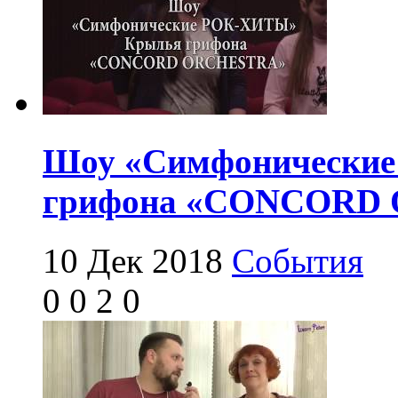
Шоу «Симфонически
грифона «CONCORD
10 Дек 2018
События
0
0
2
0