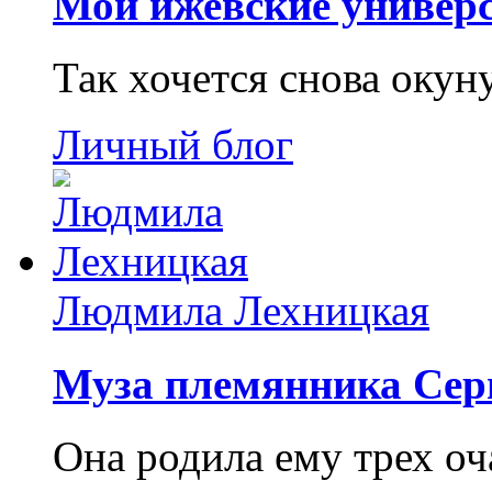
Мои ижевские универс
Так хочется снова окун
Личный блог
Людмила Лехницкая
Муза племянника Сер
Она родила ему трех о