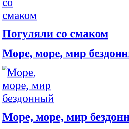
Погуляли со смаком
Море, море, мир бездон
Море, море, мир бездон