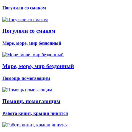
Погуляли со смаком
Погуляли со смаком
Море, море, мир бездонный
Море, море, мир бездонный
Помощь помогающим
Помощь помогающим
Работа кипит, крыши чинятся