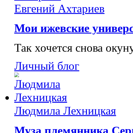
Евгений Ахтариев
Мои ижевские универс
Так хочется снова окун
Личный блог
Людмила Лехницкая
Муза племянника Сер