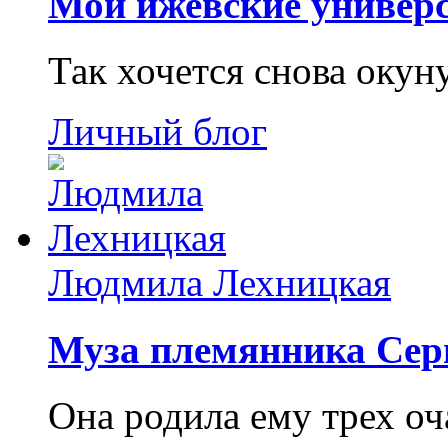
Мои ижевские универс
Так хочется снова окун
Личный блог
Людмила Лехницкая
Муза племянника Сер
Она родила ему трех о