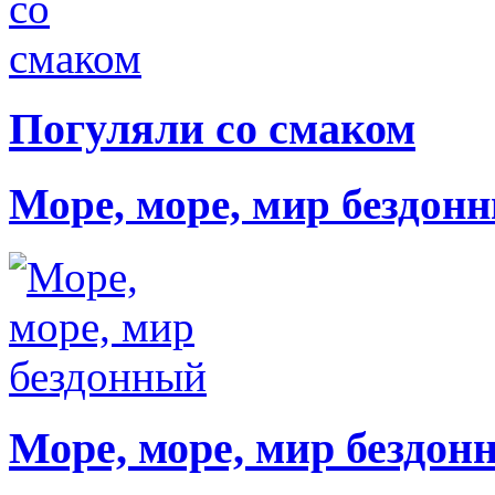
Погуляли со смаком
Море, море, мир бездон
Море, море, мир бездон