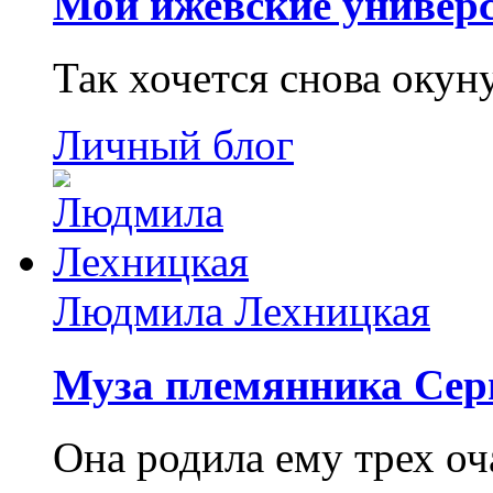
Мои ижевские универс
Так хочется снова окун
Личный блог
Людмила Лехницкая
Муза племянника Сер
Она родила ему трех о