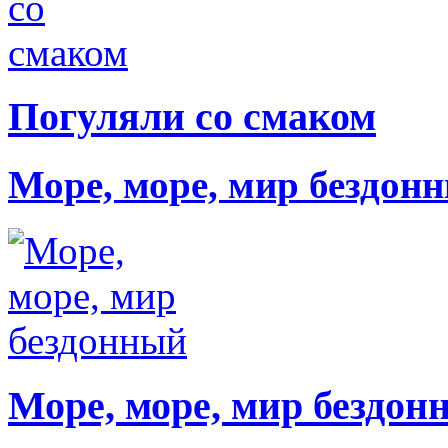
Погуляли со смаком
Море, море, мир бездон
Море, море, мир бездон