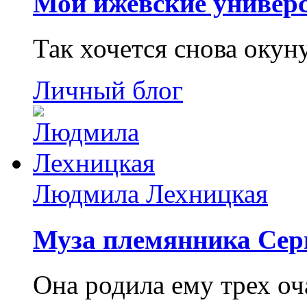
Мои ижевские универс
Так хочется снова окун
Личный блог
Людмила Лехницкая
Муза племянника Сер
Она родила ему трех о