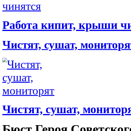
Работа кипит, крыши ч
Чистят, сушат, мониторя
Чистят, сушат, монитор
Бюст Героя Советског