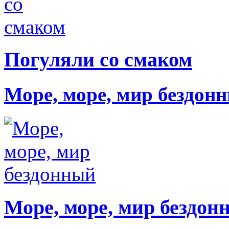
Погуляли со смаком
Море, море, мир бездон
Море, море, мир бездон