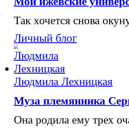
Мои ижевские универс
Так хочется снова окун
Личный блог
Людмила Лехницкая
Муза племянника Сер
Она родила ему трех о