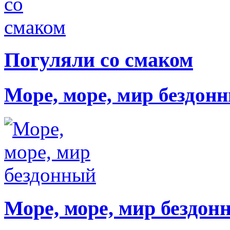
Погуляли со смаком
Море, море, мир бездон
Море, море, мир бездон