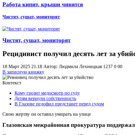
Работа кипит, крыши чинятся
Чистят, сушат, мониторят
Чистят, сушат, мониторят
Рецидивист получил десять лет за убий
18 Март 2025 21.18
Автор: Людмила Лехницкая
1237
0
0
0
В записную книжку
Контекст
Кому грозит медосмотр по суду
Детям вернули собственность
В Глазове педофил предстанет перед судом
Свою жертву он оставил умирать на улице
Глазовская межрайонная прокуратура поддержала