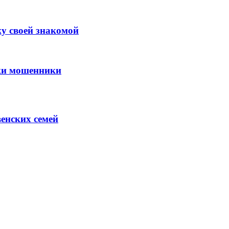
у своей знакомой
нки мошенники
венских семей