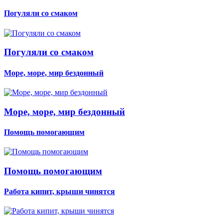
Погуляли со смаком
Погуляли со смаком
Море, море, мир бездонный
Море, море, мир бездонный
Помощь помогающим
Помощь помогающим
Работа кипит, крыши чинятся