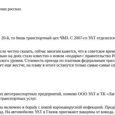
наш рассказ.
 20-й, то бишь транспортный цех ЧМЗ. С 2007-го УАТ отделился 
если честно сказать, сейчас многим кажется, что в советское в
льно на днях стало известно о новом «подарке»: правительство
йского уровня. Стоимость проезда по платным федеральным трас
ет еще жестче, на плаву в итоге останутся только самые-самые с
ых автотранспортных предприятий, помимо ООО УАТ и ТК «Лагун
м транспортных услуг.
о включено в борьбу с новой коронавирусной инфекцией. Предп
ад. На автомобилях УАТ в Глазов приезжают вакцины от ковида,