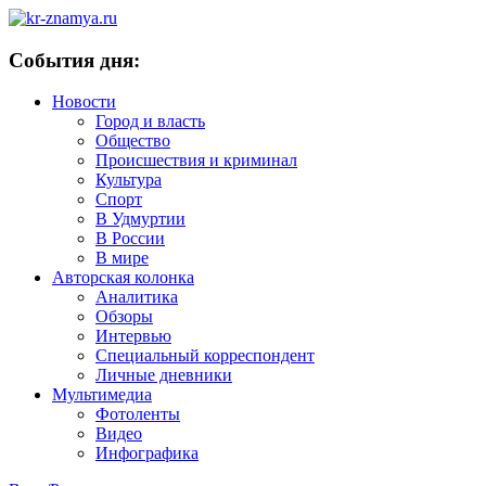
События дня:
Новости
Город и власть
Общество
Происшествия и криминал
Культура
Спорт
В Удмуртии
В России
В мире
Авторская колонка
Аналитика
Обзоры
Интервью
Специальный корреспондент
Личные дневники
Мультимедиа
Фотоленты
Видео
Инфографика