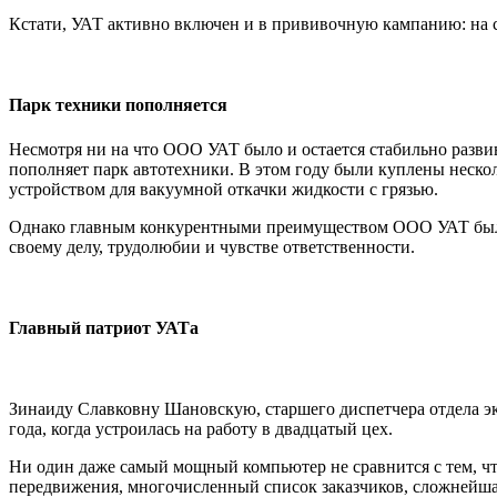
Кстати, УАТ активно включен и в прививочную кампанию: на с
Парк техники пополняется
Несмотря ни на что ООО УАТ было и остается стабильно развив
пополняет парк автотехники. В этом году были куплены нескол
устройством для вакуумной откачки жидкости с грязью.
Однако главным конкурентными преимуществом ООО УАТ были и
своему делу, трудолюбии и чувстве ответственности.
Главный патриот УАТа
Зинаиду Славковну Шановскую, старшего диспетчера отдела экс
года, когда устроилась на работу в двадцатый цех.
Ни один даже самый мощный компьютер не сравнится с тем, чт
передвижения, многочисленный список заказчиков, сложнейшая л