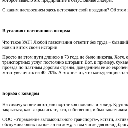
которое вывело это предприятие в безусловные лидеры.
С каким настроением здесь встречают свой праздник? Об этом 
В условиях постоянного шторма
Что такое УАТ? Любой глазовчанин ответит без труда – бывший
новый виток своей истории.
Просто на этом пути длиною в 73 года не было никогда. Хотя, 
транспортных услуг постоянно штормит. Вот, к примеру, буква
проезда по платным дорогам страны, доведением ее до европе
хотят увеличить на 40–70%. А это значит, что конкуренция стан
Борьба с ковидом
На самочувствие автотранспортников повлиял и ковид. Крупн
закрыться, как закрылись те, кто, собственно, и был заказчико
ООО «Управление автомобильного транспорта», кстати, активн
обслуживающих глазовчан на дому, в том числе для ковид-бриг