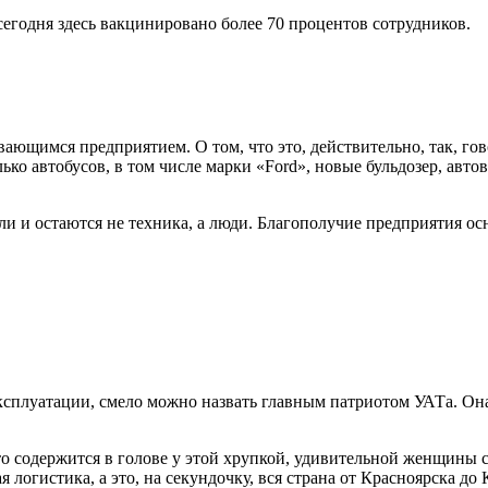
егодня здесь вакцинировано более 70 процентов сотрудников.
ающимся предприятием. О том, что это, действительно, так, гов
ько автобусов, в том числе марки «Ford», новые бульдозер, авт
 остаются не техника, а люди. Благополучие предприятия осно
плуатации, смело можно назвать главным патриотом УАТа. Она ра
о содержится в голове у этой хрупкой, удивительной женщины с
огистика, а это, на секундочку, вся страна от Красноярска до К