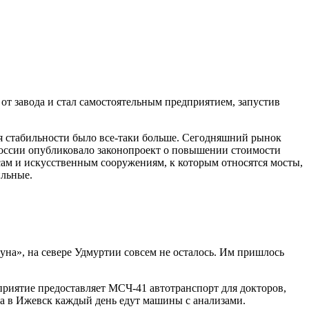
от завода и стал самостоятельным предприятием, запустив
ремя стабильности было все-таки больше. Сегодняшний рынок
 России опубликовало законопроект о повышении стоимости
сам и искусственным сооружениям, к которым относятся мосты,
ильные.
а», на севере Удмуртии совсем не осталось. Им пришлось
риятие предоставляет МСЧ-41 автотранспорт для докторов,
 а в Ижевск каждый день едут машины с анализами.