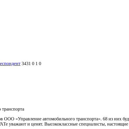
еспондент
3431
0
1
0
о транспорта
ков ООО «Управление автомобильного транспорта». 68 из них б
 УАТе уважают и ценят. Высококлассные специалисты, настоящие