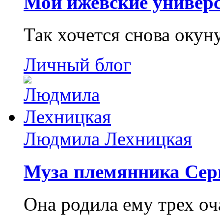
Мои ижевские универс
Так хочется снова окун
Личный блог
Людмила Лехницкая
Муза племянника Сер
Она родила ему трех о