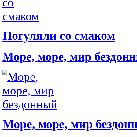
Погуляли со смаком
Море, море, мир бездон
Море, море, мир бездон