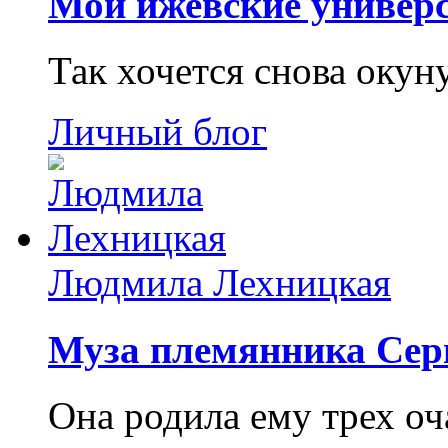
Мои ижевские универс
Так хочется снова окун
Личный блог
Людмила Лехницкая
Муза племянника Сер
Она родила ему трех о