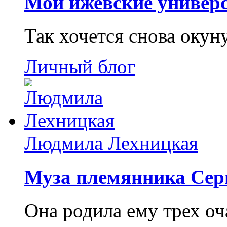
Мои ижевские универс
Так хочется снова окун
Личный блог
Людмила Лехницкая
Муза племянника Сер
Она родила ему трех о