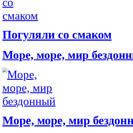
Погуляли со смаком
Море, море, мир бездон
Море, море, мир бездон