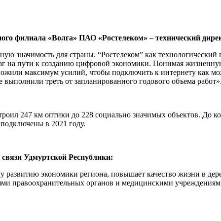
ного филиала «Волга» ПАО «Ростелеком» – технический дире
ую значимость для страны. “Ростелеком” как технологический п
г на пути к созданию цифровой экономики. Понимая жизненную
иложили максимум усилий, чтобы подключить к интернету как м
 выполнили треть от запланированного годового объема работ»
троил 247 км оптики до 228 социально значимых объектов. До ко
 подключены в 2021 году.
 связи Удмуртской Республики:
 развитию экономики региона, повышает качество жизни в дере
и правоохранительных органов и медицинскими учреждениями.