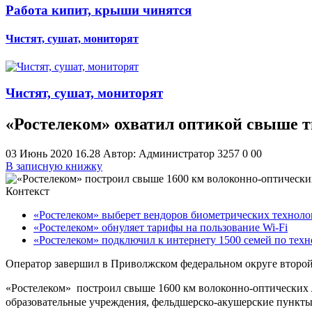
Работа кипит, крыши чинятся
Чистят, сушат, мониторят
Чистят, сушат, мониторят
«Ростелеком» охватил оптикой свыше 
03 Июнь 2020 16.28
Автор: Администратор
3257
0
0
0
В записную книжку
Контекст
«Ростелеком» выберет вендоров биометрических технол
«Ростелеком» обнуляет тарифы на пользование Wi-Fi
«Ростелеком» подключил к интернету 1500 семей по те
Оператор завершил в Приволжском федеральном округе второ
«Ростелеком»
построил свыше 1600 км волоконно-оптических л
образовательные учреждения, фельдшерско-акушерские пункты,