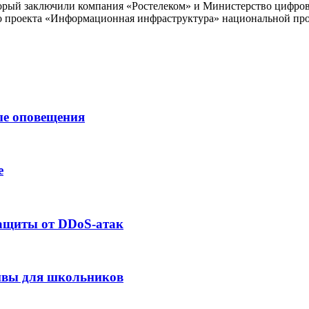
оторый заключили компания «Ростелеком» и Министерство цифро
ого проекта «Информационная инфраструктура» национальной п
ые оповещения
е
защиты от DDoS-атак
сивы для школьников