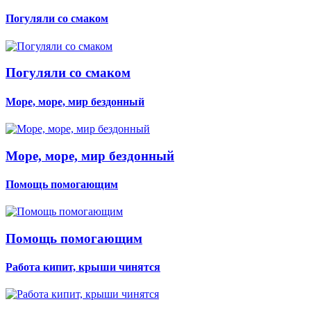
Погуляли со смаком
Погуляли со смаком
Море, море, мир бездонный
Море, море, мир бездонный
Помощь помогающим
Помощь помогающим
Работа кипит, крыши чинятся