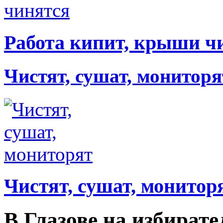
Работа кипит, крыши ч
Чистят, сушат, мониторя
Чистят, сушат, монитор
В Глазове на избират