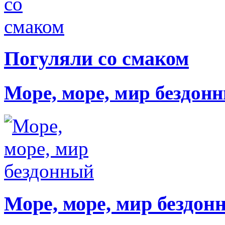
Погуляли со смаком
Море, море, мир бездон
Море, море, мир бездон