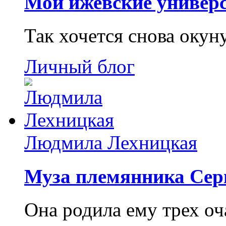
Мои ижевские универс
Так хочется снова окун
Личный блог
Людмила Лехницкая
Муза племянника Сер
Она родила ему трех о