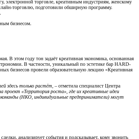
у, электронной торговле, креативным индустриям, женскому
онлайн-торговлю, подготовили обширную программу.
.
пным бизнесом.
ая. В этом году тон задаёт креативная экономика, основанная
астрономии. В частности, уникальный по эстетике бар HARD-
обных бизнесов провели образовательную лекцию «Креативная
лей здесь только растёт,
– отметила специалист Центра
на проект «Территория роста», где их креативные идеи
е команды (НКО, индивидуальные предприниматели) могут
т сделки, анализирует события и подсказывает, кому звонить