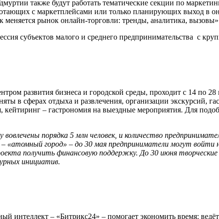
муртии также будут работать тематические секции по маркетинг
аботающих с маркетплейсами или только планирующих выход в 
 меняется рынок онлайн-торговли: тренды, аналитика, вызовы»
ессия субъектов малого и среднего предпринимательства с кру
ром развития бизнеса и городской среды, проходит с 14 по 28 м
аняты в сферах отдыха и развлечения, организации экскурсий, г
я, кейтиринг – гастрономия на выездные мероприятия. Для под
 вовлечены порядка 5 млн человек, и количество предпринимате
 – «атомный город» – до 30 мая предприниматели могут войти 
проекта получить финансовую поддержку. До 30 июня творчески
турных инициатив.
енный интеллект – «Битрикс24» – помогает экономить время: ведё