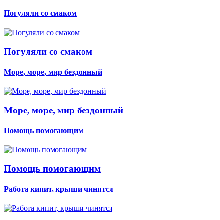
Погуляли со смаком
Погуляли со смаком
Море, море, мир бездонный
Море, море, мир бездонный
Помощь помогающим
Помощь помогающим
Работа кипит, крыши чинятся