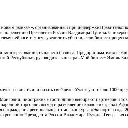
 к новым рынкам», организованный при поддержке Правительств
ся по решению Президента России Владимира Путина. Спикеры с
очему нейросети могут увеличить убытки, если бизнес-процессы 
и заинтересованность нашего бизнеса. Предпринимателям важно
тской Республики, руководитель центра «Мой бизнес» Эмиль Би
о хочет развивать или начать своё дело. Участвуют около 1000 п
из Монголии, иностранные гости лично выбирают партнёров и то
народной торговли: выход и размещение складов в странах Афр
 награждения регионального этапа конкурса «Экспортёр года-2
о решению Президента России Владимира Путина. География сост