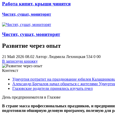
Работа кипит, крыши чинятся
Чистят, сушат, мониторят
Чистят, сушат, мониторят
Развитие через опыт
21 Май 2026 08.02
Автор: Людмила Лехницкая
534
0
0
0
В записную книжку
Контекст
Удмуртия потратит на празднование юбилея Калашникова
Александр Бречалов начал общаться с жителями Удмуртии
Глазовские родители принялись изучать пчел
День предпринимателя в Глазове
В стране масса профессиональных праздников, и предприни
подготовили обширную деловую программу, полезную для ра