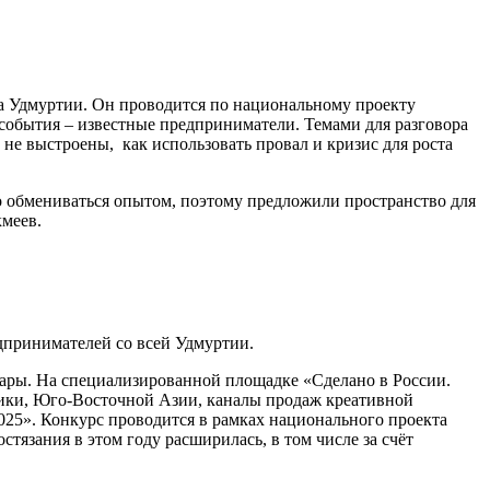
а Удмуртии. Он проводится по национальному проекту
обытия – известные предприниматели. Темами для разговора
не выстроены, как использовать провал и кризис для роста
 обмениваться опытом, поэтому предложили пространство для
кмеев.
редпринимателей со всей Удмуртии.
вары. На специализированной площадке «Сделано в России.
ики, Юго-Восточной Азии, каналы продаж креативной
025». Конкурс проводится в рамках национального проекта
язания в этом году расширилась, в том числе за счёт