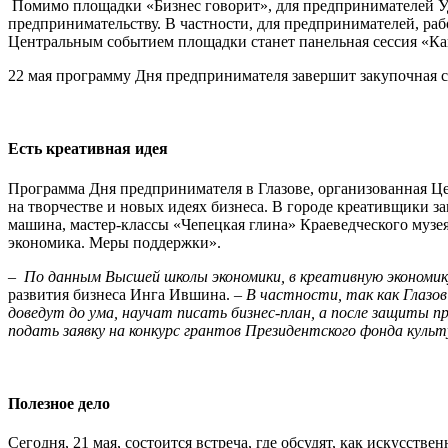
Помимо площадки «Бизнес говорит», для предпринимателей Уд
предпринимательству. В частности, для предпринимателей, р
Центральным событием площадки станет панельная сессия «Как
22 мая программу Дня предпринимателя завершит закупочная с
Есть креативная идея
Программа Дня предпринимателя в Глазове, организованная Цент
на творчестве и новых идеях бизнеса. В городе креативщики з
машина, мастер-классы «Чепецкая глина» Краеведческого музе
экономика. Меры поддержки».
– По данным Высшей школы экономики, в креативную экономику
развития бизнеса Инга Ившина.
– В частности, так как Глазов
доведут до ума, научат писать бизнес-план, а после защиты 
подать заявку на конкурс грантов Президентского фонда куль
Полезное дело
Сегодня, 21 мая, состоится встреча, где обсудят, как искусств