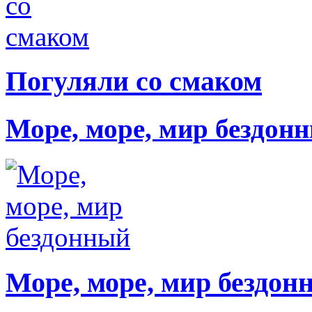
Погуляли со смаком
Море, море, мир бездон
Море, море, мир бездон