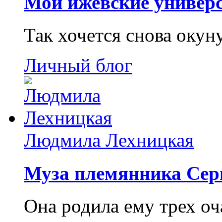
Мои ижевские универс
Так хочется снова окун
Личный блог
Людмила Лехницкая
Муза племянника Сер
Она родила ему трех о