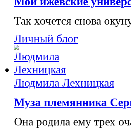
Мои ижевские универс
Так хочется снова окун
Личный блог
Людмила Лехницкая
Муза племянника Сер
Она родила ему трех о