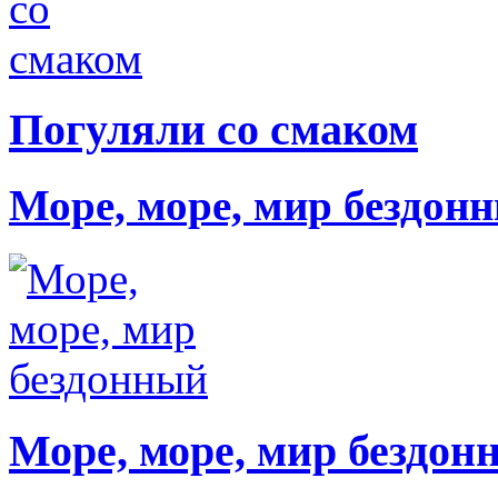
Погуляли со смаком
Море, море, мир бездон
Море, море, мир бездон