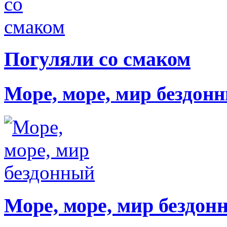
Погуляли со смаком
Море, море, мир бездон
Море, море, мир бездон