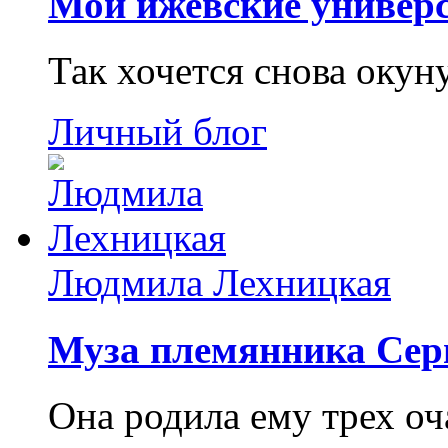
Мои ижевские универс
Так хочется снова окун
Личный блог
Людмила Лехницкая
Муза племянника Сер
Она родила ему трех о