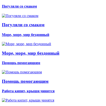
Погуляли со смаком
Погуляли со смаком
Море, море, мир бездонный
Море, море, мир бездонный
Помощь помогающим
Помощь помогающим
Работа кипит, крыши чинятся