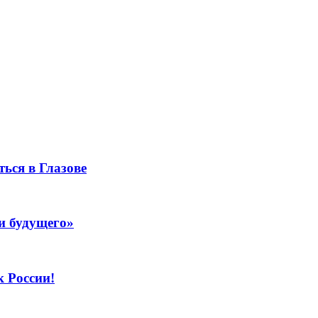
ься в Глазове
и будущего»
к России!