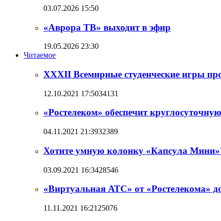
03.07.2026 15:50
«Аврора ТВ» выходит в эфир
19.05.2026 23:30
Читаемое
XXXII Всемирные студенческие игры прой
12.10.2021 17:50
34131
«Ростелеком» обеспечит круглосуточную
04.11.2021 21:39
32389
Хотите умную колонку «Капсула Мини»
03.09.2021 16:34
28546
«Виртуальная АТС» от «Ростелекома» до
11.11.2021 16:21
25076