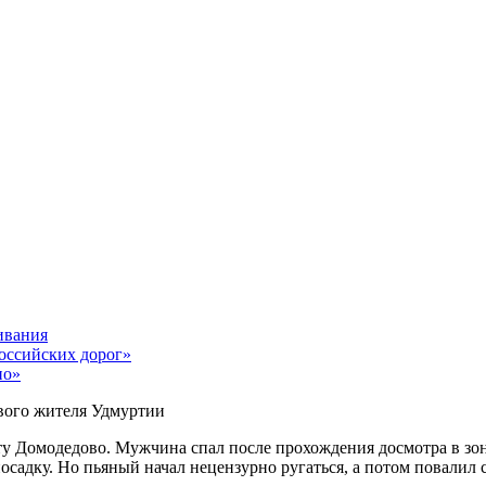
ивания
российских дорог»
но»
вого жителя Удмуртии
ту Домодедово. Мужчина спал после прохождения досмотра в зо
осадку. Но пьяный начал нецензурно ругаться, а потом повалил 