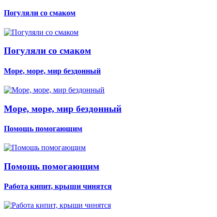
Погуляли со смаком
Погуляли со смаком
Море, море, мир бездонный
Море, море, мир бездонный
Помощь помогающим
Помощь помогающим
Работа кипит, крыши чинятся