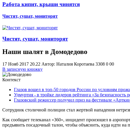
Работа кипит, крыши чинятся
Чистят, сушат, мониторят
Чистят, сушат, мониторят
Наши шалят в Домодедово
17 Нояб 2017 20.22
Автор: Наталия Коротаева
3308
0
0
0
В записную книжку
Контекст
Глазов вошел в топ-50 городов России по условиям прож
Удмуртия - в тройке лидеров рейтинга «За безопасность 
Глазовский режиссер получил приз на фестивале «Артки
Сотрудник столичной полиции стал жертвой нападения нетрез
Как сообщает телеканал «360», инцидент произошел в аэропор
предъявить посадочный талон, чтобы объяснить, куда идти на п