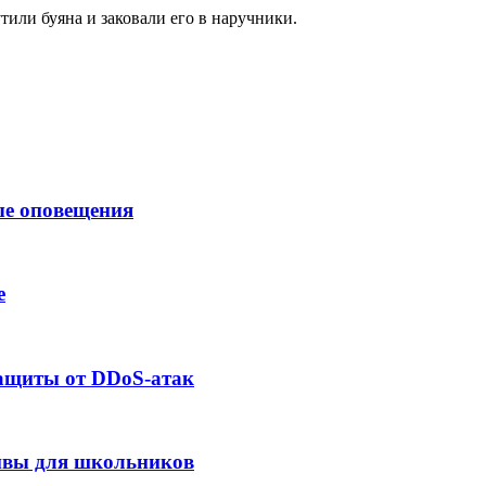
или буяна и заковали его в наручники.
ые оповещения
е
защиты от DDoS-атак
сивы для школьников