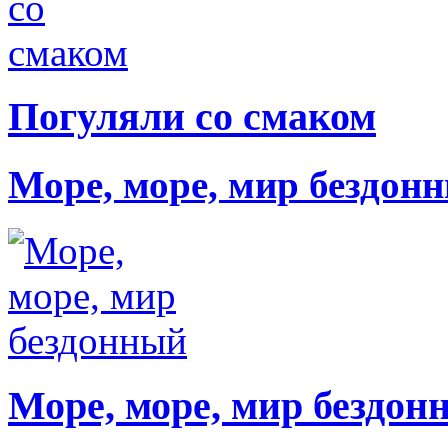
Погуляли со смаком
Море, море, мир бездон
Море, море, мир бездон