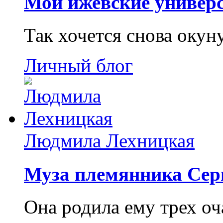
Мои ижевские универс
Так хочется снова окун
Личный блог
Людмила Лехницкая
Муза племянника Сер
Она родила ему трех о