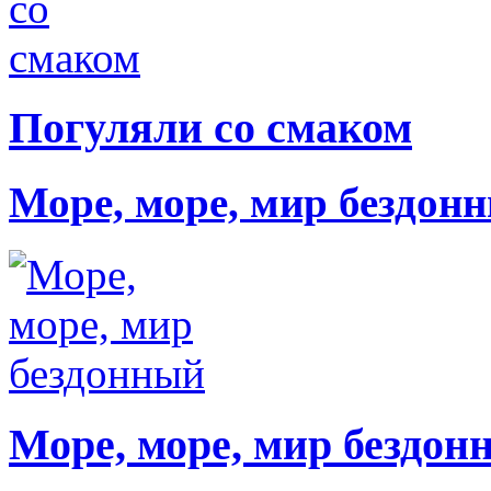
Погуляли со смаком
Море, море, мир бездон
Море, море, мир бездон