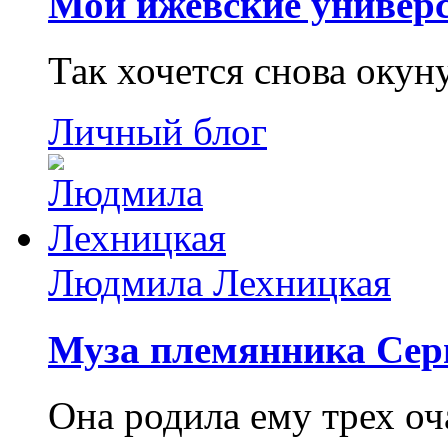
Мои ижевские универс
Так хочется снова окун
Личный блог
Людмила Лехницкая
Муза племянника Сер
Она родила ему трех о