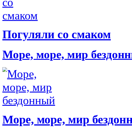
Погуляли со смаком
Море, море, мир бездон
Море, море, мир бездон