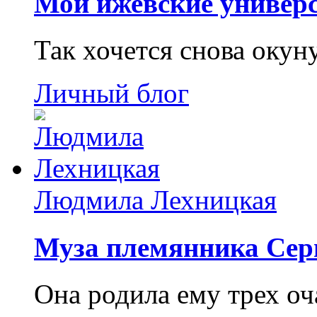
Мои ижевские универс
Так хочется снова окун
Личный блог
Людмила Лехницкая
Муза племянника Сер
Она родила ему трех о