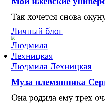
Мои ижевские универс
Так хочется снова окун
Личный блог
Людмила Лехницкая
Муза племянника Сер
Она родила ему трех о