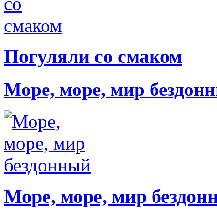
Погуляли со смаком
Море, море, мир бездон
Море, море, мир бездон