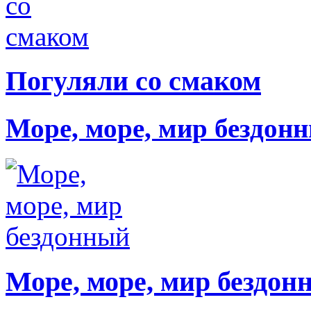
Погуляли со смаком
Море, море, мир бездон
Море, море, мир бездон