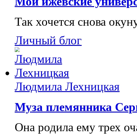
Мои ижевские универс
Так хочется снова окун
Личный блог
Людмила Лехницкая
Муза племянника Сер
Она родила ему трех о