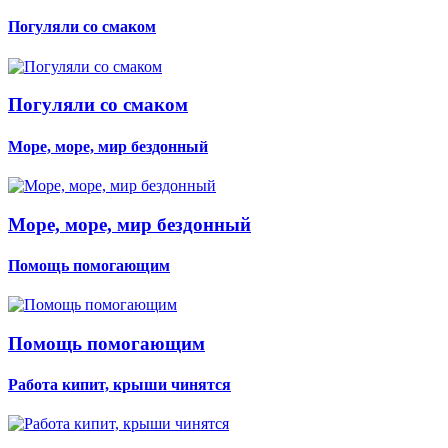
Погуляли со смаком
Погуляли со смаком
Море, море, мир бездонный
Море, море, мир бездонный
Помощь помогающим
Помощь помогающим
Работа кипит, крыши чинятся