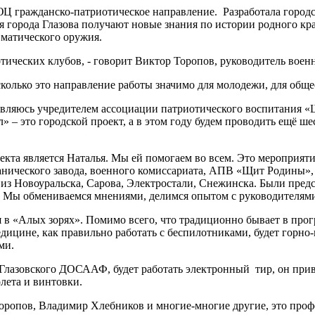
ЮЦ гражданско-патриотическое направление. Разработала горо
 города Глазова получают новые знания по истории родного кра
вматического оружия.
иотических клубов, - говорит Виктор Торопов, руководитель во
асколько это направление работы значимо для молодежи, для общ
Я являюсь учредителем ассоциации патриотического воспитания
» – это городской проект, а в этом году будем проводить ещё ш
екта является Наталья. Мы ей помогаем во всем. Это мероприят
анического завода, военного комиссариата, АПВ «Щит Родины»,
з Новоуральска, Сарова, Электростали, Снежинска. Были предст
г. Мы обмениваемся мнениями, делимся опытом с руководителям
 в «Алых зорях». Помимо всего, что традиционно бывает в прог
дицине, как правильно работать с беспилотниками, будет горно
ами.
Глазовского ДОСААФ, будет работать электронный тир, он прив
олета и винтовки.
 Торопов, Владимир Хлебников и многие-многие другие, это про