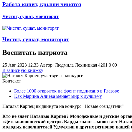
Работа кипит, крыши чинятся
Чистят, сушат, мониторят
Чистят, сушат, мониторят
Воспитать патриота
25 Авг 2023 12.33
Автор: Людмила Лехницкая
4201
0
0
0
В записную книжку
Контекст
Более 1000 открыток на фронт подписано в Глазове
Как Марина Алиева меняет мир к лучшему
Наталья Карпец выдвинута на конкурс "Новые созидатели"
Кто не знает Наталью Карпец? Молодежные и детские орган
«Детско-юношеский центр». Барды знают – много лет Натал
молодых исполнителей Удмуртии и других регионов нашей с