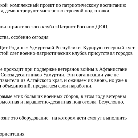
дской комплексный проект по патриотическому воспитанию
я, демонстрируют мастерство строевой подготовки,
енно-патриотического клуба «Патриот России» ДЮЦ.
ества, особенно сегодня.
 «Щит Родины» Удмуртской Республики. Курирую северный куст
естой слет военно-патриотических клубов присутствия городов
ие проходит при поддержке ветеранов войны в Афганистане
 Союза десантников Удмуртии. Эти организации уже не
авители из Алтайского края, и ожидаем их вновь, но уже в
и объединений, предлагаем свои наработки.
рамме этих больших военных сборов, в этом году ветераны
-высотная и парашютно-десантная подготовка. Безусловно,
озит это оборудование, на котором дети смогут выполнить
фориентация.