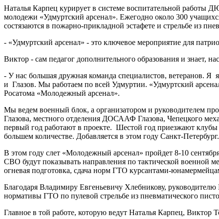
Наталья Карпец курирует в системе воспитательной работы Д
молодежи «Удмуртский арсенал». Ежегодно около 300 учащихся
состязаются в пожарно-прикладной эстафете и стрельбе из пне
- «Удмуртский арсенал» - это ключевое мероприятие для патр
Виктор - сам педагог дополнительного образования и знает, н
- У нас большая дружная команда специалистов, ветеранов. 
и Глазов. Мы работаем по всей Удмуртии. «Удмуртский арсенал
Росатома «Молодежный арсенал».
Мы ведем военный блок, а организатором и руководителем про
Глазова, местного отделения ДОСААФ Глазова, Чепецкого мех
первый год работают в проекте. Шестой год приезжают клубы и
большем количестве. Добавляется в этом году Санкт-Петербур
В этом году слет «Молодежный арсенал» пройдет 8-10 сентября
СВО будут показывать направления по тактической военной ме
огневая подготовка, сдача норм ГТО курсантами-юнамермейц
Благодаря Владимиру Евгеньевичу Хлебникову, руководителю 
нормативы ГТО по пулевой стрельбе из пневматического пист
Главное в той работе, которую ведут Наталья Карпец, Виктор